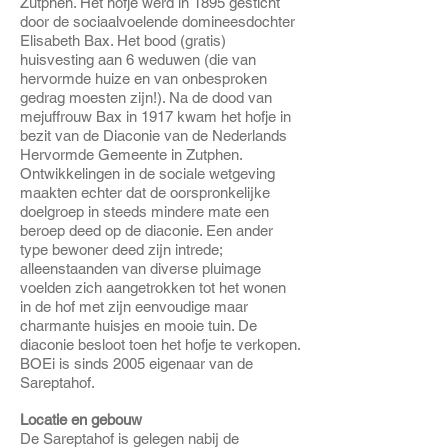
Zutphen. Het hofje werd in 1895 gesticht
door de sociaalvoelende domineesdochter
Elisabeth Bax. Het bood (gratis)
huisvesting aan 6 weduwen (die van
hervormde huize en van onbesproken
gedrag moesten zijn!). Na de dood van
mejuffrouw Bax in 1917 kwam het hofje in
bezit van de Diaconie van de Nederlands
Hervormde Gemeente in Zutphen.
Ontwikkelingen in de sociale wetgeving
maakten echter dat de oorspronkelijke
doelgroep in steeds mindere mate een
beroep deed op de diaconie. Een ander
type bewoner deed zijn intrede;
alleenstaanden van diverse pluimage
voelden zich aangetrokken tot het wonen
in de hof met zijn eenvoudige maar
charmante huisjes en mooie tuin. De
diaconie besloot toen het hofje te verkopen.
BOEi is sinds 2005 eigenaar van de
Sareptahof.
Locatie en gebouw
De Sareptahof is gelegen nabij de