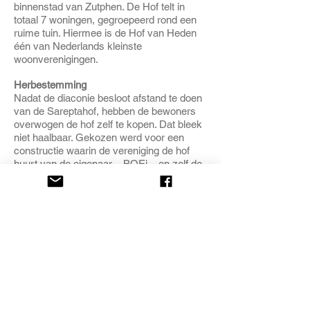
binnenstad van Zutphen. De Hof telt in
totaal 7 woningen, gegroepeerd rond een
ruime tuin. Hiermee is de Hof van Heden
één van Nederlands kleinste
woonverenigingen.
Herbestemming
Nadat de diaconie besloot afstand te doen
van de Sareptahof, hebben de bewoners
overwogen de hof zelf te kopen. Dat bleek
niet haalbaar. Gekozen werd voor een
constructie waarin de vereniging de hof
huurt van de eigenaar – BOEi – en zelf de
dagelijkse gang van zaken bestiert,
waaronder onderhoud en de verhuur van
de woningen aan haar leden.
Isedoornstraat, Zutphen
www.woonhofvanheden.nl
BOEi
Nationale Maatschappij tot Behoud,
Ontwikkeling en
Exploitatie van Industrieel Erfgoed