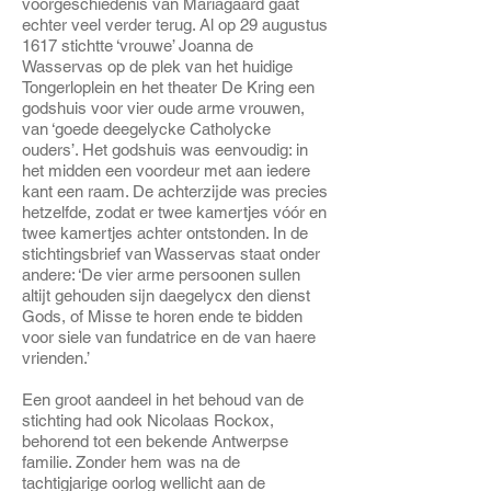
voorgeschiedenis van Mariagaard gaat
echter veel verder terug. Al op 29 augustus
1617 stichtte ‘vrouwe’ Joanna de
Wasservas op de plek van het huidige
Tongerloplein en het theater De Kring een
godshuis voor vier oude arme vrouwen,
van ‘goede deegelycke Catholycke
ouders’.
Het godshuis was eenvoudig: in
het midden een voordeur met aan iedere
kant een raam. De achterzijde was precies
hetzelfde, zodat er twee kamertjes vóór en
twee kamertjes achter ontstonden. In de
stichtingsbrief van Wasservas staat onder
andere: ‘De vier arme persoonen sullen
altijt gehouden sijn daegelycx den dienst
Gods, of Misse te horen ende te bidden
voor siele van fundatrice en de van haere
vrienden.’
Een groot aandeel in het behoud van de
stichting had ook Nicolaas Rockox,
behorend tot een bekende Antwerpse
familie. Zonder hem was na de
tachtigjarige oorlog wellicht aan de