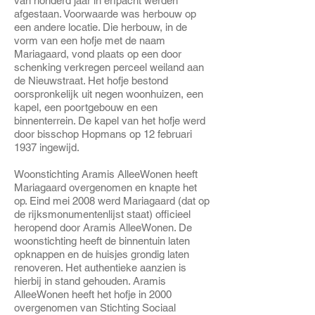
van honderd jaar in erfpacht werden
afgestaan. Voorwaarde was herbouw op
een andere locatie. Die herbouw, in de
vorm van een hofje met de naam
Mariagaard, vond plaats op een door
schenking verkregen perceel weiland aan
de Nieuwstraat. Het hofje bestond
oorspronkelijk uit negen woonhuizen, een
kapel, een poortgebouw en een
binnenterrein. De kapel van het hofje werd
door bisschop Hopmans op 12 februari
1937 ingewijd.
Woonstichting Aramis AlleeWonen heeft
Mariagaard overgenomen en knapte het
op. Eind mei 2008 werd Mariagaard (dat op
de rijksmonumentenlijst staat) officieel
heropend door Aramis AlleeWonen. De
woonstichting heeft de binnentuin laten
opknappen en de huisjes grondig laten
renoveren. Het authentieke aanzien is
hierbij in stand gehouden. Aramis
AlleeWonen heeft het hofje in 2000
overgenomen van Stichting Sociaal