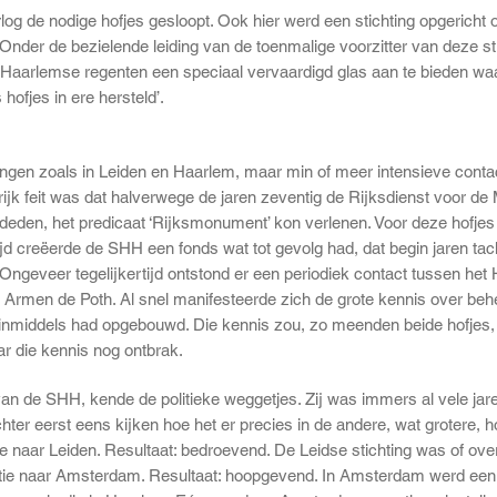
og de nodige hofjes gesloopt. Ook hier werd een stichting opgericht o
der de bezielende leiding van de toenmalige voorzitter van deze stic
e Haarlemse regenten een speciaal vervaardigd glas aan te bieden waa
ofjes in ere hersteld’.
ngen zoals in Leiden en Haarlem, maar min of meer intensieve conta
rijk feit was dat halverwege de jaren zeventig de Rijksdienst voor d
eden, het predicaat ‘Rijksmonument’ kon verlenen. Voor deze hofjes g
tijd creëerde de SHH een fonds wat tot gevolg had, dat begin jaren tac
 Ongeveer tegelijkertijd ontstond er een periodiek contact tussen he
Armen de Poth. Al snel manifesteerde zich de grote kennis over behe
 inmiddels had opgebouwd. Die kennis zou, zo meenden beide hofjes
r die kennis nog ontbrak.
 van de SHH, kende de politieke weggetjes. Zij was immers al vele ja
hter eerst eens kijken hoe het er precies in de andere, wat grotere, h
 naar Leiden. Resultaat: bedroevend. De Leidse stichting was of over
tie naar Amsterdam. Resultaat: hoopgevend. In Amsterdam werd een 