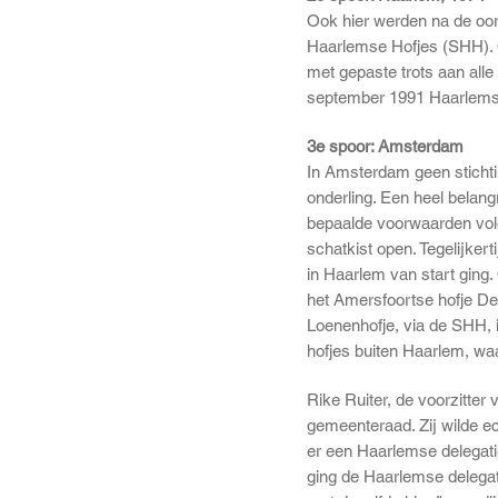
Ook hier werden na de oorl
Haarlemse Hofjes (SHH). On
met gepaste trots aan all
september 1991 Haarlems h
3e spoor: Amsterdam
In Amsterdam geen stichti
onderling. Een heel belang
bepaalde voorwaarden vold
schatkist open. Tegelijker
in Haarlem van start ging.
het Amersfoortse hofje De 
Loenenhofje, via de SHH,
hofjes buiten Haarlem, waa
Rike Ruiter, de voorzitter
gemeenteraad. Zij wilde ec
er een Haarlemse delegatie
ging de Haarlemse delega