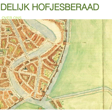
DELIJK HOFJESBERAAD
OVER ONS
HOFJESREEKS
HOFJES