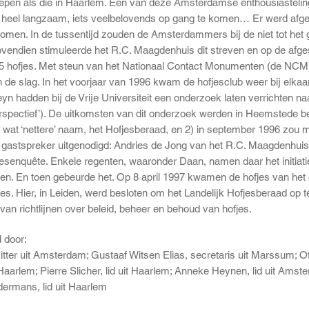
iepen als die in Haarlem. Eén van deze Amsterdamse enthousiastelin
r, heel langzaam, iets veelbelovends op gang te komen… Er werd afg
komen. In de tussentijd zouden de Amsterdammers bij de niet tot he
ovendien stimuleerde het R.C. Maagdenhuis dit streven en op de af
5 hofjes. Met steun van het Nationaal Contact Monumenten (de NC
n de slag. In het voorjaar van 1996 kwam de hofjesclub weer bij elk
n hadden bij de Vrije Universiteit een onderzoek laten verrichten na
erspectief’). De uitkomsten van dit onderzoek werden in Heemstede b
n wat ‘nettere’ naam, het Hofjesberaad, en 2) in september 1996 zou 
 gastspreker uitgenodigd: Andries de Jong van het R.C. Maagdenhuis 
fjesenquête. Enkele regenten, waaronder Daan, namen daar het initiat
n. En toen gebeurde het. Op 8 april 1997 kwamen de hofjes van het ee
s. Hier, in Leiden, werd besloten om het Landelijk Hofjesberaad op t
van richtlijnen over beleid, beheer en behoud van hofjes.
 door:
itter uit Amsterdam; Gustaaf Witsen Elias, secretaris uit Marssum; O
t Haarlem; Pierre Slicher, lid uit Haarlem; Anneke Heynen, lid uit Ams
ermans, lid uit Haarlem