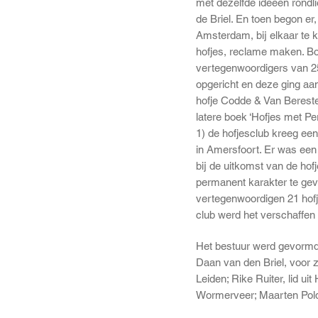
met dezelfde ideeën rondl
de Briel. En toen begon e
Amsterdam, bij elkaar te 
hofjes, reclame maken. B
vertegenwoordigers van 2
opgericht en deze ging aa
hofje Codde & Van Berestey
latere boek ‘Hofjes met P
1) de hofjesclub kreeg ee
in Amersfoort. Er was een
bij de uitkomst van de ho
permanent karakter te geve
vertegenwoordigen 21 hofje
club werd het verschaffen 
Het bestuur werd gevormd
Daan van den Briel, voor z
Leiden; Rike Ruiter, lid ui
Wormerveer; Maarten Pold