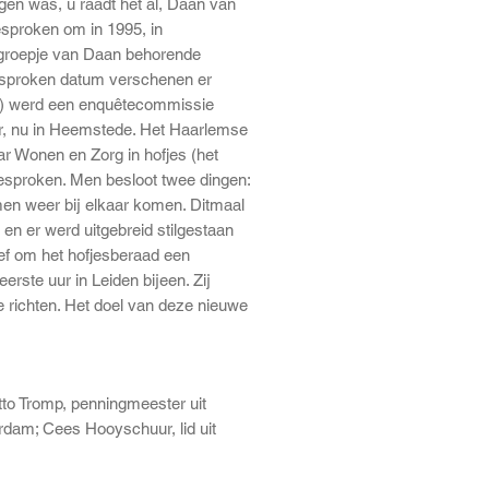
gen was, u raadt het al, Daan van
esproken om in 1995, in
t groepje van Daan behorende
gesproken datum verschenen er
M) werd een enquêtecommissie
aar, nu in Heemstede. Het Haarlemse
ar Wonen en Zorg in hofjes (het
esproken. Men besloot twee dingen:
men weer bij elkaar komen. Ditmaal
en er werd uitgebreid stilgestaan
ief om het hofjesberaad een
rste uur in Leiden bijeen. Zij
e richten. Het doel van deze nieuwe
tto Tromp, penningmeester uit
terdam; Cees Hooyschuur, lid uit