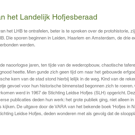
an het Landelijk Hofjesberaad
n het LHB te ontrafelen, beter is te spreken over de protohistorie, zij
B. Die sporen beginnen in Leiden, Haarlem en Amsterdam, de drie eer
 verbonden werden.
de naoorlogse jaren, ten tijde van de wederopbouw, chaotische taferelen
gnood heette. Men gunde zich geen tijd om naar het gebouwde erfgoe
ische kern van de stad stond hierbij lelijk in de weg. Kind van de rek
etje gevoel voor hun historische binnenstad begonnen zich te roeren.
komen werd in 1967 de Stichting Leidse Hofjes (SLH) opgericht. Dez
iverse publicaties deden hun werk: het grote publiek ging, niet alleen i
s kijken. De uitgave door de VARA van het bekende boek ‘Hofjes in 
tichting Leidse Hofjes, deden wonderen met als gevolg dat de sloop