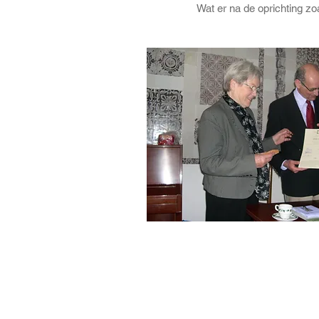
Wat er na de oprichting zo
CONTACT
Stichting Landelijk Hofjesberaad
Peperstraat 7
5211 KM ‘s Hertogenbosch
info@hofjesberaad.nl