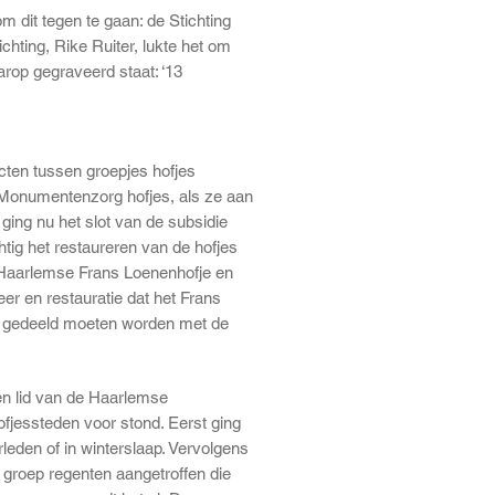
m dit tegen te gaan: de Stichting
hting, Rike Ruiter, lukte het om
rop gegraveerd staat: ‘13
cten tussen groepjes hofjes
e Monumentenzorg hofjes, als ze aan
ing nu het slot van de subsidie
htig het restaureren van de hofjes
t Haarlemse Frans Loenenhofje en
er en restauratie dat het Frans
, gedeeld moeten worden met de
ren lid van de Haarlemse
ofjessteden voor stond. Eerst ging
leden of in winterslaap. Vervolgens
groep regenten aangetroffen die