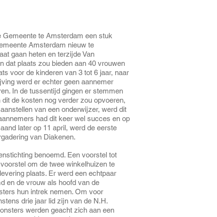
de Gemeente te Amsterdam een stuk
 gemeente Amsterdam nieuw te
aat gaan heten en terzijde Van
n dat plaats zou bieden aan 40 vrouwen
s voor de kinderen van 3 tot 6 jaar, naar
rijving werd er echter geen aannemer
ren. In de tussentijd gingen er stemmen
 dit de kosten nog verder zou opvoeren,
anstellen van een onderwijzer, werd dit
r aannemers had dit keer wel succes en op
and later op 11 april, werd de eerste
ergadering van Diakenen.
nstichting benoemd. Een voorstel tot
t voorstel om de twee winkelhuizen te
evering plaats. Er werd een echtpaar
d en de vrouw als hoofd van de
sters hun intrek nemen. Om voor
ens drie jaar lid zijn van de N.H.
oonsters werden geacht zich aan een