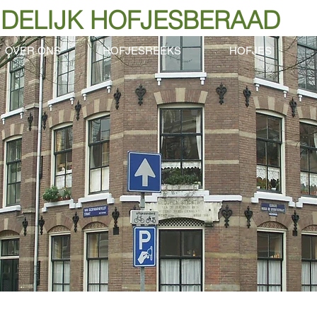
DELIJK HOFJESBERAAD
OVER ONS
HOFJESREEKS
HOFJES