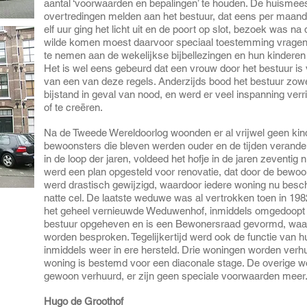
aantal ‘voorwaarden en bepalingen’ te houden. De huismees
overtredingen melden aan het bestuur, dat eens per maan
elf uur ging het licht uit en de poort op slot, bezoek was na d
wilde komen moest daarvoor speciaal toestemming vragen.
te nemen aan de wekelijkse bijbellezingen en hun kinderen n
Het is wel eens gebeurd dat een vrouw door het bestuur is v
van een van deze regels. Anderzijds bood het bestuur zowel
bijstand in geval van nood, en werd er veel inspanning ver
of te creëren.
Na de Tweede Wereldoorlog woonden er al vrijwel geen ki
bewoonsters die bleven werden ouder en de tijden verande
in de loop der jaren, voldeed het hofje in de jaren zeventig
werd een plan opgesteld voor renovatie, dat door de bewo
werd drastisch gewijzigd, waardoor iedere woning nu bes
natte cel. De laatste weduwe was al vertrokken toen in 198
het geheel vernieuwde Weduwenhof, inmiddels omgedoopt to
bestuur opgeheven en is een Bewonersraad gevormd, waarin
worden besproken. Tegelijkertijd werd ook de functie van 
inmiddels weer in ere hersteld. Drie woningen worden verh
woning is bestemd voor een diaconale stage. De overige 
gewoon verhuurd, er zijn geen speciale voorwaarden meer
Hugo de Groothof