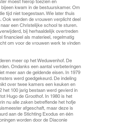
ter moest hierop toezien en
d bijeen kwam in de bestuurskamer. Om
ie tijd niet toegestaan. Wie later thuis
 Ook werden de vrouwen verplicht deel
aar een Christelijke school te sturen.
erwijderd, bij herhaaldelijk overtreden
 financieel als materieel, regelmatig
richt om voor de vrouwen werk te vinden
nderen meer op het Weduwenhof. De
rden. Ondanks een aantal verbeteringen
 niet meer aan de geldende eisen. In 1979
onsters werd goedgekeurd. De indeling
chikt over twee kamers een keuken en
2 het 100 jarig bestaan werd gevierd in
t Hugo de Groothof. In 1980 is het
 nu alle zaken betreffende het hofje
huismeester afgeschaft, maar deze is
uurd aan de Stichting Exodus en één
woningen worden door de Diaconie
.