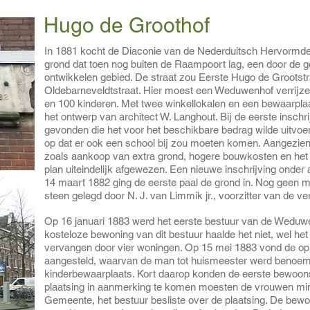
Hugo de Groothof
In 1881 kocht de Diaconie van de Nederduitsch Hervorm
grond dat toen nog buiten de Raampoort lag, een door de
ontwikkelen gebied. De straat zou Eerste Hugo de Grootstr
Oldebarneveldtstraat. Hier moest een Weduwenhof verrijze
en 100 kinderen. Met twee winkellokalen en een bewaarplaat
het ontwerp van architect W. Langhout. Bij de eerste insch
gevonden die het voor het beschikbare bedrag wilde uitvoe
op dat er ook een school bij zou moeten komen. Aangezien
zoals aankoop van extra grond, hogere bouwkosten en het a
plan uiteindelijk afgewezen. Een nieuwe inschrijving onde
14 maart 1882 ging de eerste paal de grond in. Nog geen ma
steen gelegd door N. J. van Limmik jr., voorzitter van de v
Op 16 januari 1883 werd het eerste bestuur van de Weduwe
kosteloze bewoning van dit bestuur haalde het niet, wel he
vervangen door vier woningen. Op 15 mei 1883 vond de opl
aangesteld, waarvan de man tot huismeester werd benoem
kinderbewaarplaats. Kort daarop konden de eerste bewoon
plaatsing in aanmerking te komen moesten de vrouwen minst
Gemeente, het bestuur besliste over de plaatsing. De bew