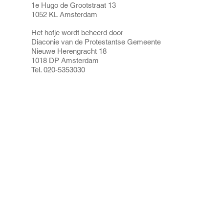
1e Hugo de Grootstraat 13
1052 KL Amsterdam
Het hofje wordt beheerd door
Diaconie van de Protestantse Gemeente
Nieuwe Herengracht 18
1018 DP Amsterdam
Tel. 020-5353030
HOME
OVER ONS
HOFJES
LINKS
CONTACT