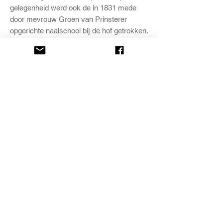
gelegenheid werd ook de in 1831 mede
door mevrouw Groen van Prinsterer
opgerichte naaischool bij de hof getrokken.
Thans zijn er nog 17 huisjes c.q.
appartementen aanwezig. Daarnaast is er
nog een “logeerhuisje” en een woning voor
de beheerster. Daarin bevindt zich ook een
eenvoudige kamer voor de vergaderingen
van het bestuur van de Stichting Rusthof.
De huisjes zijn gelegen in een rechthoek
met een ruime tuin in het midden; het
geheel maakt, ondanks de verschillende
bouwstijlen, een homogene indruk.
Hofje Rusthof
Parkstraat 41
2514 JD ’s Gravenhage
telefoon 070- 3605163
www.hofjerusthof.nl