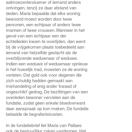
aalmoezenierskamer of iemand anders
ontvingen, tenzij ze daar afstand van
deden. Maria bepaalde dat elke woning
bewoond moest worden door twee
personen, een echtpaar of anders twee
mannen of twee vrouwen. Wanneer in het
geval van een echtpaar een der
echtelieden kwam te overlijden, dan werd
bij de vrijgekomen plaats toebedeeld aan
iemand van hetzelfde geslacht als de
overblijvende weduwnaar of weduwe.
Indien een weduwe of weduwnaar opnieuw
in het huwelijk trad, moesten ze de woning
verlaten. Dat gold ook voor degenen die
zich schuldig hadden gemaakt aan
mishandeling of enig ander ‘kwaad of
ongeschikt’ gedrag. De bezittingen van een
overleden bewoner vervielen aan de
fundatie, zodat geen enkele bloedverwant
daar aanspraak op kon maken. De fundatie
betaalde de begrafeniskosten.
In de fundatiebrief liet Maria van Pallaes
ook de bestuurlijke zaken vastleggen. Het