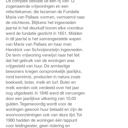
Dit complex bestaat uit een rij van 12
zogenaamde vrijwoningen en een
refectiekamer, die tezamen de Fundatie
Maria van Pallaes vormen, vernoemd naar
de stichteres. Blijkens het ingesneden
jaartal in het deurkalf boven elke voordeur
werd de fundatie gesticht in 1651. Midden
in dit jaartal is het samengestelde wapen
van Maria van Pallaes en haar man
Hendrick van Schroijensteijn ingesneden.
De term vrijwoning verwijst naar het feit
dat het gebruik van de woningen was
vrijgesteld van huur. De armlastige
bewoners kregen oorspronkelijk jaarlijks,
rond kerstmis, producten in natura zoals
boekweit, boter, melk en turf. Boter en
melk werden ook verdeeld over het jaar
nog uitgedeeld. In 1846 werd dit vervangen
door een jaarlijkse uitkering van 10,00
gulden. Tegenwoordig wordt voor de
woningen gewoon huur betaald en zijn de
woonvoorzieningen ook van deze tijd. Tot
1980 hadden de woningen één tappunt
voor leidingwater, geen riolering en