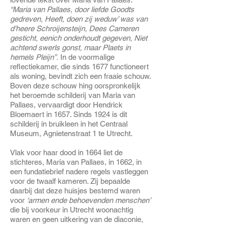
“Maria van Pallaes, door liefde Goodts
gedreven, Heeft, doen zij weduw’ was van
d’heere Schroijensteijn, Dees Cameren
gesticht, eenich onderhoudt gegeven, Niet
achtend swerls gonst, maar Plaets in
hemels Pleijn”.
In de voormalige
reflectiekamer, die sinds 1677 functioneert
als woning, bevindt zich een fraaie schouw.
Boven deze schouw hing oorspronkelijk
het beroemde schilderij van Maria van
Pallaes, vervaardigt door Hendrick
Bloemaert in 1657. Sinds 1924 is dit
schilderij in bruikleen in het Centraal
Museum, Agnietenstraat 1 te Utrecht.
Vlak voor haar dood in 1664 liet de
stichteres, Maria van Pallaes, in 1662, in
een fundatiebrief nadere regels vastleggen
voor de twaalf kameren. Zij bepaalde
daarbij dat deze huisjes bestemd waren
voor
‘armen ende behoevenden menschen’
die bij voorkeur in Utrecht woonachtig
waren en geen uitkering van de diaconie,