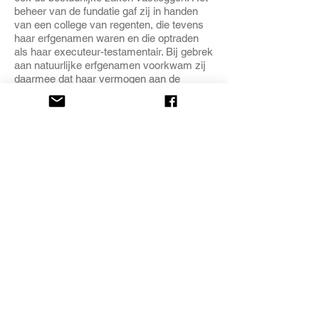
beheer van de fundatie gaf zij in handen
van een college van regenten, die tevens
haar erfgenamen waren en die optraden
als haar executeur-testamentair. Bij gebrek
aan natuurlijke erfgenamen voorkwam zij
daarmee dat haar vermogen aan de
gemeenschap zou vervallen. Dit college
van regenten en hun rechtsopvolgers
bestuurde de fundatie tot 1820, waarna het
bestuur overging op de Burgemeesteren
van Utrecht, die hiervoor een rentmeester
aanstelden. In 1887 liet de fundatie drie
nieuwe woningen bouwen aan de
Pallaesstraat en in 1901 werd de fundatie
uitgebreid met negen woningen aan de
Minstraat. In 1910 besloot het toenmalige
College van Burgemeester en Wethouders
het beheer van de fundatie en de
benoeming van de rentmeester zelf op
zich te nemen. In 1933 liet de fundatie twee
woningen bouwen aan de Keukenstraat en
twee woningen aan het Servaasbolwerk en
in 1938 werd de fundatie wederom