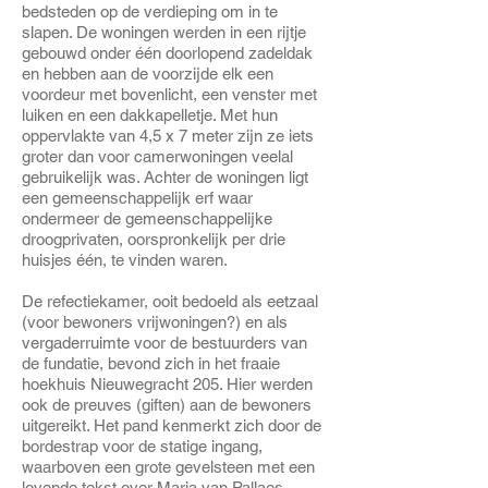
bedsteden op de verdieping om in te
slapen. De woningen werden in een rijtje
gebouwd onder één doorlopend zadeldak
en hebben aan de voorzijde elk een
voordeur met bovenlicht, een venster met
luiken en een dakkapelletje. Met hun
oppervlakte van 4,5 x 7 meter zijn ze iets
groter dan voor camerwoningen veelal
gebruikelijk was. Achter de woningen ligt
een gemeenschappelijk erf waar
ondermeer de gemeenschappelijke
droogprivaten, oorspronkelijk per drie
huisjes één, te vinden waren.
De refectiekamer, ooit bedoeld als eetzaal
(voor bewoners vrijwoningen?) en als
vergaderruimte voor de bestuurders van
de fundatie, bevond zich in het fraaie
hoekhuis Nieuwegracht 205. Hier werden
ook de preuves (giften) aan de bewoners
uitgereikt. Het pand kenmerkt zich door de
bordestrap voor de statige ingang,
waarboven een grote gevelsteen met een
lovende tekst over Maria van Pallaes.