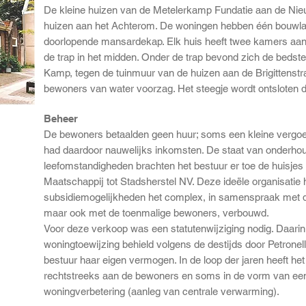
De kleine huizen van de Metelerkamp Fundatie aan de Ni
huizen aan het Achterom. De woningen hebben één bouwla
doorlopende mansardekap. Elk huis heeft twee kamers aan 
de trap in het midden. Onder de trap bevond zich de bedst
Kamp, tegen de tuinmuur van de huizen aan de Brigittenstr
bewoners van water voorzag. Het steegje wordt ontsloten d
Beheer
De bewoners betaalden geen huur; soms een kleine vergoe
had daardoor nauwelijks inkomsten. De staat van onderho
leefomstandigheden brachten het bestuur er toe de huisjes
Maatschappij tot Stadsherstel NV. Deze ideële organisatie
subsidiemogelijkheden het complex, in samenspraak met 
maar ook met de toenmalige bewoners, verbouwd.
Voor deze verkoop was een statutenwijziging nodig. Daarin
woningtoewijzing behield volgens de destijds door Petronell
bestuur haar eigen vermogen. In de loop der jaren heeft h
rechtstreeks aan de bewoners en soms in de vorm van een 
woningverbetering (aanleg van centrale verwarming).