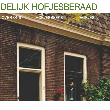
DELIJK HOFJESBERAAD
OVER ONS
HOFJESREEKS
HOFJES