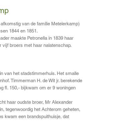
amp
e afkomstig van de familie Metelerkamp)
ssen 1844 en 1851.
 vader maakte Petronella in 1839 haar
 vijf broers met haar nalatenschap.
ein van het stadstimmerhuis. Het smalle
enhof. Timmerman H. de Wit jr. berekende
nog fl. 150,- bijkwam om er 9 woningen
cht haar oudste broer, Mr Alexander
ein, tegenwoordig het Achterom geheten,
jes kwam een brandspuithuisje, dat