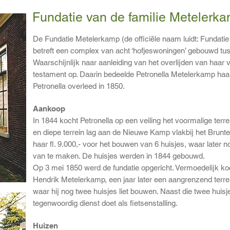
Fundatie van de familie Metelerk
De Fundatie Metelerkamp (de officiële naam luidt: Fundati
betreft een complex van acht ‘hofjeswoningen’ gebouwd tu
Waarschijnlijk naar aanleiding van het overlijden van haar
testament op. Daarin bedeelde Petronella Metelerkamp haar
Petronella overleed in 1850.
Aankoop
In 1844 kocht Petronella op een veiling het voormalige terr
en diepe terrein lag aan de Nieuwe Kamp vlakbij het Brunt
haar fl. 9.000,- voor het bouwen van 6 huisjes, waar later 
van te maken. De huisjes werden in 1844 gebouwd.
Op 3 mei 1850 werd de fundatie opgericht. Vermoedelijk ko
Hendrik Metelerkamp, een jaar later een aangrenzend terr
waar hij nog twee huisjes liet bouwen. Naast die twee huis
tegenwoordig dienst doet als fietsenstalling.
Huizen