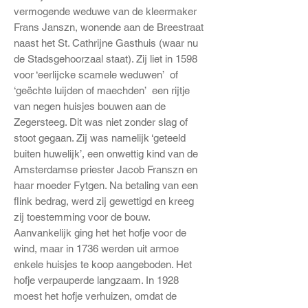
vermogende weduwe van de kleermaker
Frans Janszn, wonende aan de Breestraat
naast het St. Cathrijne Gasthuis (waar nu
de Stadsgehoorzaal staat). Zij liet in 1598
voor ‘eerlijcke scamele weduwen’ of
‘geëchte luijden of maechden’ een rijtje
van negen huisjes bouwen aan de
Zegersteeg. Dit was niet zonder slag of
stoot gegaan. Zij was namelijk ‘geteeld
buiten huwelijk’, een onwettig kind van de
Amsterdamse priester Jacob Franszn en
haar moeder Fytgen. Na betaling van een
flink bedrag, werd zij gewettigd en kreeg
zij toestemming voor de bouw.
Aanvankelijk ging het het hofje voor de
wind, maar in 1736 werden uit armoe
enkele huisjes te koop aangeboden. Het
hofje verpauperde langzaam. In 1928
moest het hofje verhuizen, omdat de