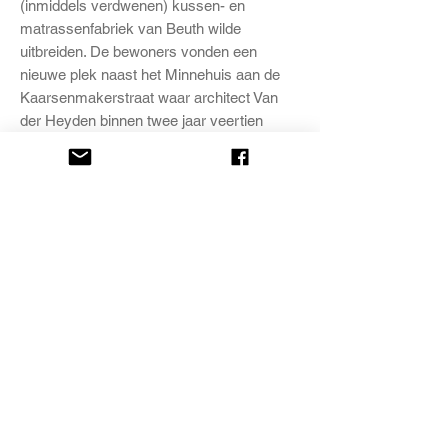
(inmiddels verdwenen) kussen- en
matrassenfabriek van Beuth wilde
uitbreiden. De bewoners vonden een
nieuwe plek naast het Minnehuis aan de
Kaarsenmakerstraat waar architect Van
der Heyden binnen twee jaar veertien
nieuwe huisjes bouwde. Het (Cathrijn)
Jacobsdochtershof werd in 1994 grondig
gerenoveerd.
Het hofje wordt beheerd door de Stichting
Zeven Leidse Hofjes
Kaarsenmakerstraat 1, Leiden
Foto: Niek Bavelaar
HOME
OVER ONS